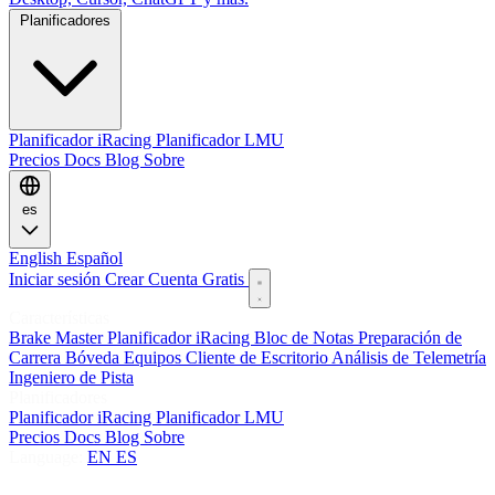
Planificadores
Planificador iRacing
Planificador LMU
Precios
Docs
Blog
Sobre
es
English
Español
Iniciar sesión
Crear Cuenta Gratis
Características
Brake Master
Planificador iRacing
Bloc de Notas
Preparación de
Carrera
Bóveda
Equipos
Cliente de Escritorio
Análisis de Telemetría
Ingeniero de Pista
Planificadores
Planificador iRacing
Planificador LMU
Precios
Docs
Blog
Sobre
Language:
EN
ES