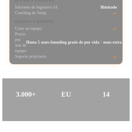
IA Y RACE ENGINEER
Informes de Ingeniero IA
Ilimitado
Coaching de Setup
EQUIPOS Y SOPORTE
Crear un equipo
Precio
por
Hasta 5 seats founding gratis de por vida · seats extra seg
seat de
equipo
Soporte prioritario
3.000+
EU
14
sim racers
Servidores en EU ·
14 días de garantía
entrenando
Supabase · Stripe
de devolución