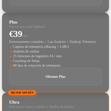
Plus
Para el sim racer habitual
€39
/año
+ IVA
Entrenamiento completo + Lap Analysis + Desktop Telemetry.
Captura de telemetría (iRacing + LMU)
Análisis de vueltas
25 Informes de Ingeniero IA / mes
Coaching de Setup
90 días de retención de telemetría
Obtener Plus
MEJOR OPCIÓN
Ultra
Para power users, coaches y dueños de equipo