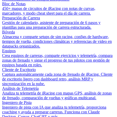
Bloc de Notas
450+ mapas de circuitos de iRacing con notas de curvas,
marcadores, y modo cheat sheet para el día de carrera.
Preparación de Carrera
Gestión de calendario, asistente de preparación de 6 pasos y
plantillas para una preparación de carrera estructurada.
Bóveda
Almacena y comparte setups de sim racing, configs de hardware,
tiempos de vuelta, condiciones climáticas y referencias de video en
datapacks organizados.
Equipos
Crea equipos de carreras, comparte ejercicios y telemetría, compara
zonas de frenado y sigue el progreso de tus pilotos con gestión de
equipos basada en roles.
Cliente de Escritorio
Captura automáticamente cada zona de frenado de iRacing. Cliente
de escritorio ligero con dashboard retro, análisis MRP y
sincronización en la nube.
Análisis de Telemetría
Analiza tu telemetría de iRacing con mapas GPS, análisis de zonas
de frenado, comparación de vueltas y gráficas multicanal.
Ingeniero de Pista
Ingeniero de pista con IA que analiza tu telemetría, proporciona
coaching y ayuda a preparar carreras. Funciona con Claude
Desktop, Cursor, ChatGPT y más.