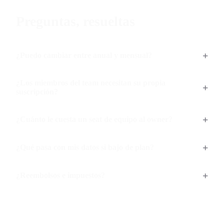
Preguntas, resueltas
¿Puedo cambiar entre anual y mensual?
¿Los miembros del team necesitan su propia
suscripción?
¿Cuánto le cuesta un seat de equipo al owner?
¿Qué pasa con mis datos si bajo de plan?
¿Reembolsos e impuestos?