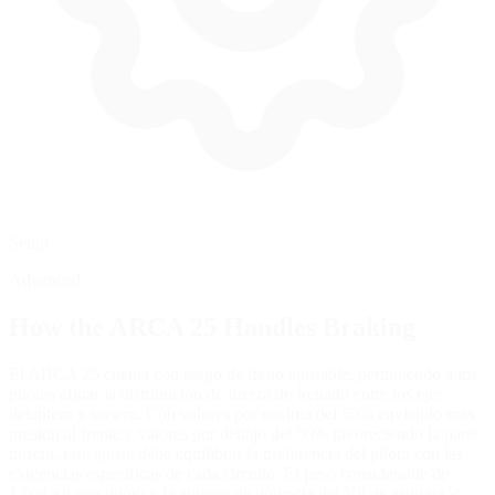
Setup
Advanced
How the
ARCA 25
Handles Braking
El ARCA 25 cuenta con sesgo de freno ajustable, permitiendo a los
pilotos afinar la distribución de fuerza de frenado entre los ejes
delantero y trasero. Con valores por encima del 50% enviando más
presión al frente y valores por debajo del 50% favoreciendo la parte
trasera, este ajuste debe equilibrar la preferencia del piloto con las
exigencias específicas de cada circuito. El peso considerable de
1,564 kg con piloto y la entrega de potencia del V8 de aspiración