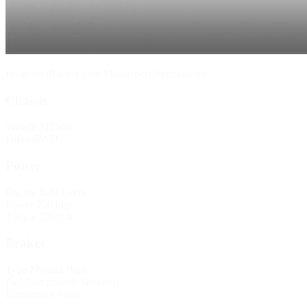
Image © iRacing.com Motorsport Simulations
Chassis
Weight
3125lbs
Drive
RWD
Power
Engine
6.49 Liters
Power
700 bhp
Torque
525lb-ft
Brakes
Type
Manual Bias
Pad Compounds
Standard
Electronics
None