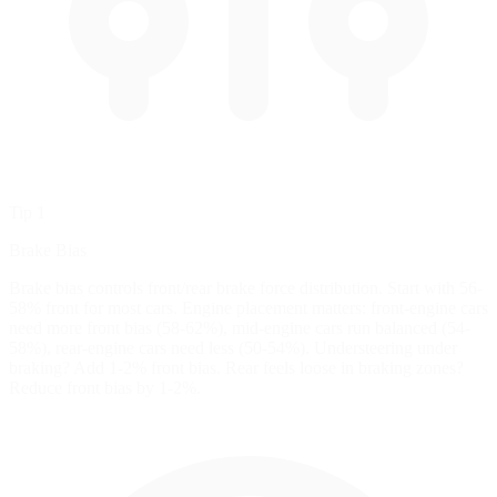
Tip 1
Brake Bias
Brake bias controls front/rear brake force distribution. Start with 56-
58% front for most cars. Engine placement matters: front-engine cars
need more front bias (58-62%), mid-engine cars run balanced (54-
58%), rear-engine cars need less (50-54%). Understeering under
braking? Add 1-2% front bias. Rear feels loose in braking zones?
Reduce front bias by 1-2%.