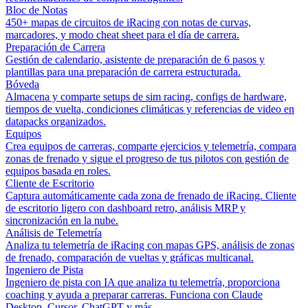
Bloc de Notas
450+ mapas de circuitos de iRacing con notas de curvas,
marcadores, y modo cheat sheet para el día de carrera.
Preparación de Carrera
Gestión de calendario, asistente de preparación de 6 pasos y
plantillas para una preparación de carrera estructurada.
Bóveda
Almacena y comparte setups de sim racing, configs de hardware,
tiempos de vuelta, condiciones climáticas y referencias de video en
datapacks organizados.
Equipos
Crea equipos de carreras, comparte ejercicios y telemetría, compara
zonas de frenado y sigue el progreso de tus pilotos con gestión de
equipos basada en roles.
Cliente de Escritorio
Captura automáticamente cada zona de frenado de iRacing. Cliente
de escritorio ligero con dashboard retro, análisis MRP y
sincronización en la nube.
Análisis de Telemetría
Analiza tu telemetría de iRacing con mapas GPS, análisis de zonas
de frenado, comparación de vueltas y gráficas multicanal.
Ingeniero de Pista
Ingeniero de pista con IA que analiza tu telemetría, proporciona
coaching y ayuda a preparar carreras. Funciona con Claude
Desktop, Cursor, ChatGPT y más.