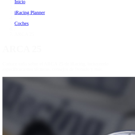
Inicio
/
iRacing Planner
/
Coches
/
ARCA 25
ARCA 25
Conoce todo sobre el ARCA 25 de iRacing, incluyendo
especificaciones técnicas, consejos de frenado y más.