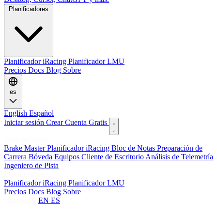
Planificadores
Planificador iRacing
Planificador LMU
Precios
Docs
Blog
Sobre
es
English
Español
Iniciar sesión
Crear Cuenta Gratis
Características
Brake Master
Planificador iRacing
Bloc de Notas
Preparación de
Carrera
Bóveda
Equipos
Cliente de Escritorio
Análisis de Telemetría
Ingeniero de Pista
Planificadores
Planificador iRacing
Planificador LMU
Precios
Docs
Blog
Sobre
Language:
EN
ES