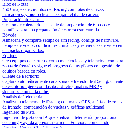
Bloc de Notas
450+ mapas de circuitos de iRacing con notas de curvas,
marcadores, y modo cheat sheet para el día de carrera.
Preparación de Carrera
Gestión de calendario, asistente de preparación de 6 pasos y
plantillas para una preparación de carrera estructurada.
Bóveda
Almacena y comparte setups de sim racing, configs de hardware,
tiempos de vuelta, condiciones climáticas y referencias de video en
datapacks organizados.
Equipos
Crea equipos de carreras, comparte ejercicios y telemetría, compara
zonas de frenado y sigue el progreso de tus pilotos con gestión de
equipos basada en roles.
Cliente de Escritorio
Captura automáticamente cada zona de frenado de iRacing. Cliente
de escritorio ligero con dashboard retro, análisis MRP y
sincronización en la nube.
Análisis de Telemetría
Analiza tu telemetría de iRacing con mapas GPS, análisis de zonas
de frenado, comparación de vueltas y gráficas multicanal.
Ingeniero de Pista
Ingeniero de pista con IA que analiza tu telemetría, proporciona
coaching y ayuda a preparar carreras. Funciona con Claude
Desktop, Cursor, ChatGPT y más.