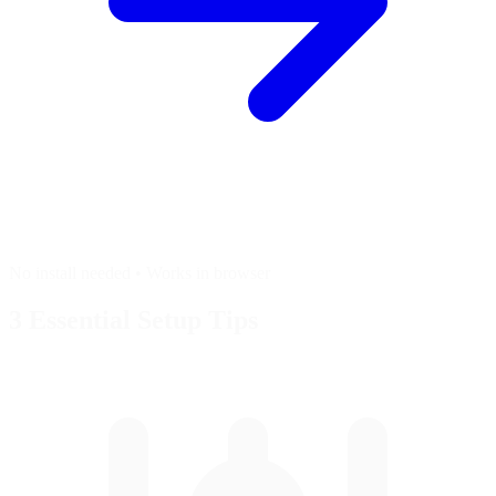
No install needed • Works in browser
3 Essential
Setup Tips