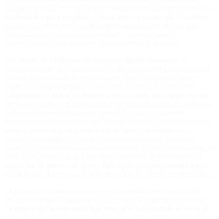
delantera tipo McPherson proporciona características predecibles de
hundimiento, pero los pilotos deben tener en cuenta que el camber
negativo excesivo en el eje delantero—aunque beneficioso para
curvas—reduce el agarre longitudinal y requiere ajustes
compensatorios para mantener el rendimiento de frenado.
Los ajustes de configuración impactan significativamente el
comportamiento de frenado a través de su efecto en la transferencia
de peso y estabilidad de la plataforma. Usar el máximo camber
negativo delantero mejora la velocidad en mitad de curva pero
compromete el agarre en frenada recta, creando una compensación
directa que influye en los requisitos del sesgo de freno. La selección
de rigidez de muelles afecta el control de cabeceo durante el
frenado: muelles delanteros más rígidos reducen el hundimiento del
morro y mantienen un rendimiento de freno consistente, pero
pueden desestabilizar el coche sobre baches durante frenada al
límite. Los ajustes de amortiguadores desde -1 (más rígido) hasta -20
(más suave) controlan qué tan rápido responde la plataforma a la
aplicación de freno, con ajustes más rígidos proporcionando mejor
mordida inicial a expensas de la absorción en superficies irregulares.
La técnica de frenado debe tener en cuenta las características de
estabilidad sesgadas hacia atrás del coche y la entrega de potencia.
La suspensión trasera multi-link maneja la transferencia de peso de
manera predecible, permitiendo frenado en curva agresivo cuando se