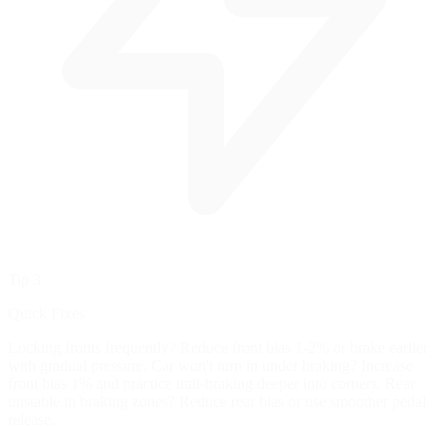
Tip 3
Quick Fixes
Locking fronts frequently? Reduce front bias 1-2% or brake earlier
with gradual pressure. Car won't turn in under braking? Increase
front bias 1% and practice trail-braking deeper into corners. Rear
unstable in braking zones? Reduce rear bias or use smoother pedal
release.