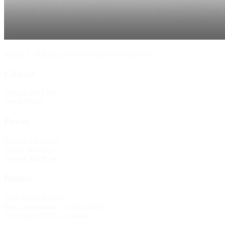
Image © iRacing.com Motorsport Simulations
Chassis
Weight
3405 lbs
Drive
RWD
Power
Engine
3.0 Liters
Power
365 bhp
Torque
406 lb-ft
Brakes
Type
Manual Bias
Pad Compounds
3 Compounds
Electronics
DSC Available