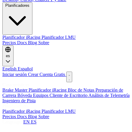
Planificadores
Planificador iRacing
Planificador LMU
Precios
Docs
Blog
Sobre
es
English
Español
Iniciar sesión
Crear Cuenta Gratis
Características
Brake Master
Planificador iRacing
Bloc de Notas
Preparación de
Carrera
Bóveda
Equipos
Cliente de Escritorio
Análisis de Telemetría
Ingeniero de Pista
Planificadores
Planificador iRacing
Planificador LMU
Precios
Docs
Blog
Sobre
Language:
EN
ES