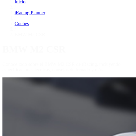
Inicio
/
iRacing Planner
/
Coches
/
BMW M2 CSR
BMW M2 CSR
Conoce todo sobre el BMW M2 CSR de iRacing, incluyendo
especificaciones técnicas, consejos de frenado y más.