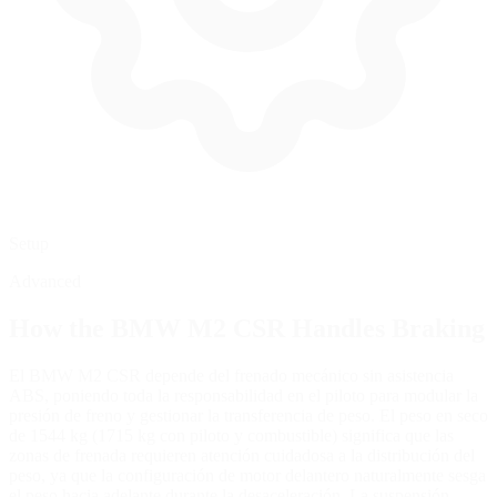
Setup
Advanced
How the
BMW M2 CSR
Handles Braking
El BMW M2 CSR depende del frenado mecánico sin asistencia
ABS, poniendo toda la responsabilidad en el piloto para modular la
presión de freno y gestionar la transferencia de peso. El peso en seco
de 1544 kg (1715 kg con piloto y combustible) significa que las
zonas de frenada requieren atención cuidadosa a la distribución del
peso, ya que la configuración de motor delantero naturalmente sesga
el peso hacia adelante durante la desaceleración. La suspensión