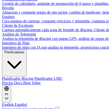
Gestión de calendario, asistente de preparación de 6 pasos y plantillas
Bóveda
Almacena y comparte setups de sim racing, configs de hardware, tiemp
Equipos
Crea equipos de carreras, comparte ejercicios y telemetría, compara zo
Cliente de Escritorio
Captura automáticamente cada zona de frenado de iRacing. Cliente de 
Análisis de Telemetría
Analiza tu telemetría de iRacing con mapas GPS, análisis de zonas de
Ingeniero de Pista
Ingeniero de pista con IA que analiza tu telemetría, proporciona co
Planificadores
Planificador iRacing
Planificador LMU
Precios
Docs
Blog
Sobre
es
English
Español