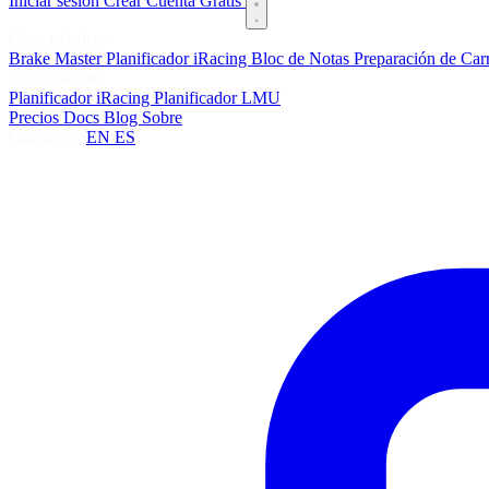
Iniciar sesión
Crear Cuenta Gratis
Características
Brake Master
Planificador iRacing
Bloc de Notas
Preparación de Car
Planificadores
Planificador iRacing
Planificador LMU
Precios
Docs
Blog
Sobre
Language:
EN
ES