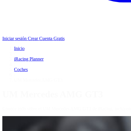
Iniciar sesión
Crear Cuenta Gratis
Inicio
/
iRacing Planner
/
Coches
/
UM Mercedes AMG GT3
UM Mercedes AMG GT3
Conoce todo sobre el UM Mercedes AMG GT3 de iRacing, incluyendo e