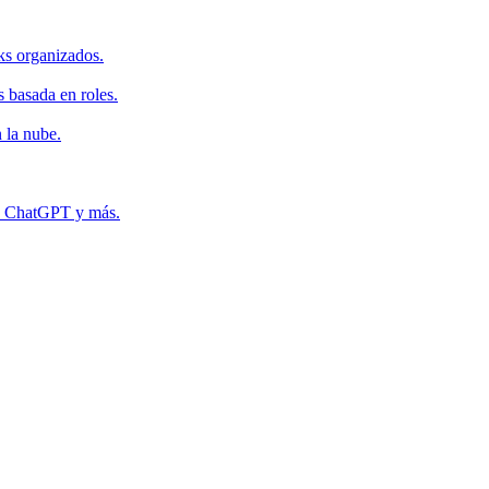
ks organizados.
s basada en roles.
 la nube.
r, ChatGPT y más.