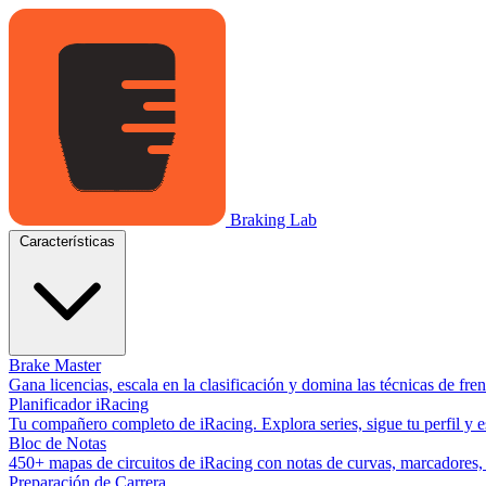
Braking Lab
Características
Brake Master
Gana licencias, escala en la clasificación y domina las técnicas de fr
Planificador iRacing
Tu compañero completo de iRacing. Explora series, sigue tu perfil y es
Bloc de Notas
450+ mapas de circuitos de iRacing con notas de curvas, marcadores, y
Preparación de Carrera