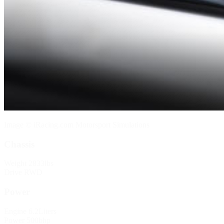
Image © iRacing.com Motorsport Simulations
Chassis
Weight
2833lbs
Drive
RWD
Power
Engine
6.2Liters
Power
500bhp