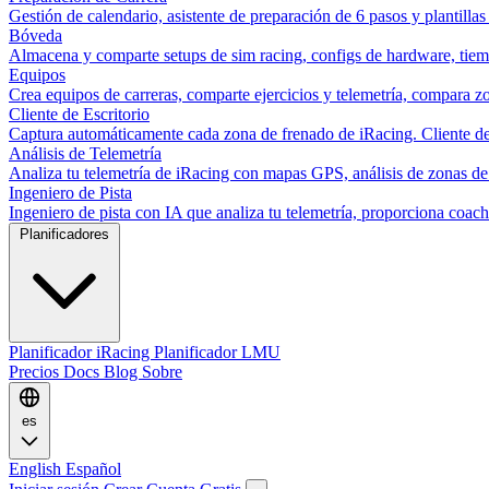
Gestión de calendario, asistente de preparación de 6 pasos y plantillas
Bóveda
Almacena y comparte setups de sim racing, configs de hardware, tiemp
Equipos
Crea equipos de carreras, comparte ejercicios y telemetría, compara zo
Cliente de Escritorio
Captura automáticamente cada zona de frenado de iRacing. Cliente de 
Análisis de Telemetría
Analiza tu telemetría de iRacing con mapas GPS, análisis de zonas de
Ingeniero de Pista
Ingeniero de pista con IA que analiza tu telemetría, proporciona co
Planificadores
Planificador iRacing
Planificador LMU
Precios
Docs
Blog
Sobre
es
English
Español