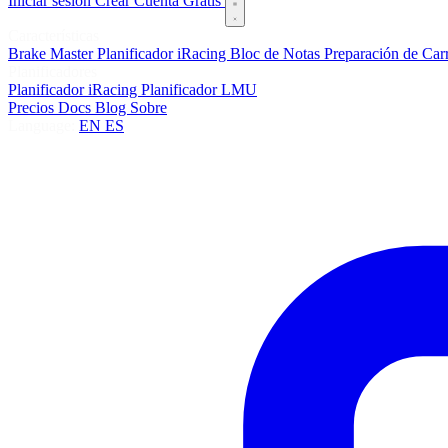
Iniciar sesión
Crear Cuenta Gratis
Características
Brake Master
Planificador iRacing
Bloc de Notas
Preparación de Car
Planificadores
Planificador iRacing
Planificador LMU
Precios
Docs
Blog
Sobre
Language:
EN
ES