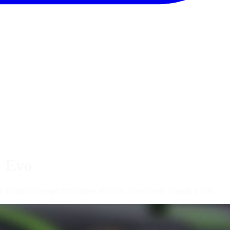
 Evo
ncluyendo especificaciones técnicas, consejos de frenado y más.