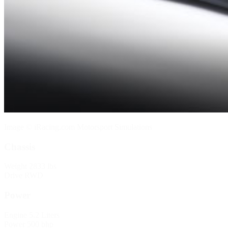
Image © iRacing.com Motorsport Simulations
Chassis
Weight
2833 lbs
Drive
RWD
Power
Engine
5.2 Liters
Power
500 bhp