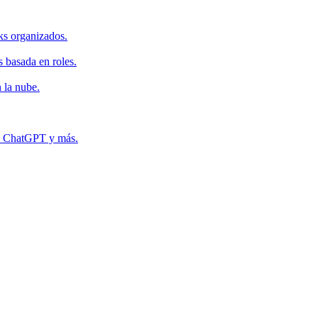
ks organizados.
s basada en roles.
 la nube.
r, ChatGPT y más.