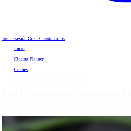
Iniciar sesión
Crear Cuenta Gratis
Inicio
/
iRacing Planner
/
Coches
/
UM Lamborghini Huracan GT3 Evo
UM Lamborghini Huracan GT3
Conoce todo sobre el UM Lamborghini Huracan GT3 Evo de iRacing, i