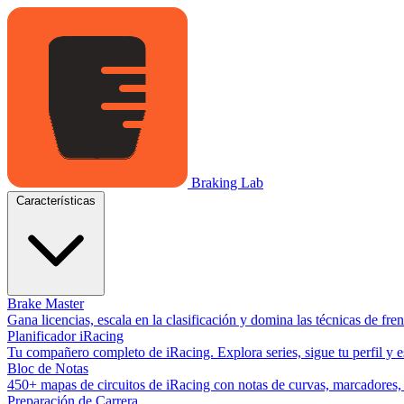
Braking Lab
Características
Brake Master
Gana licencias, escala en la clasificación y domina las técnicas de fr
Planificador iRacing
Tu compañero completo de iRacing. Explora series, sigue tu perfil y es
Bloc de Notas
450+ mapas de circuitos de iRacing con notas de curvas, marcadores, y
Preparación de Carrera