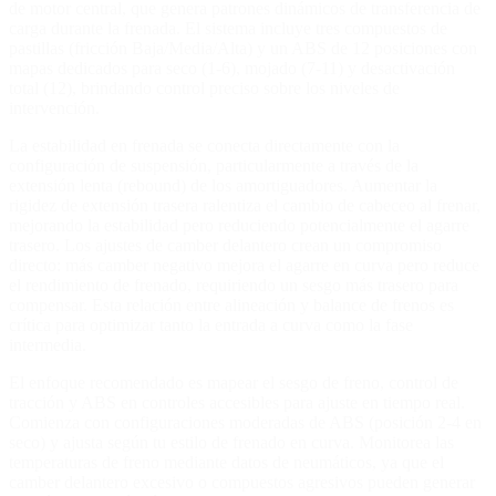
de motor central, que genera patrones dinámicos de transferencia de
carga durante la frenada. El sistema incluye tres compuestos de
pastillas (fricción Baja/Media/Alta) y un ABS de 12 posiciones con
mapas dedicados para seco (1-6), mojado (7-11) y desactivación
total (12), brindando control preciso sobre los niveles de
intervención.
La estabilidad en frenada se conecta directamente con la
configuración de suspensión, particularmente a través de la
extensión lenta (rebound) de los amortiguadores. Aumentar la
rigidez de extensión trasera ralentiza el cambio de cabeceo al frenar,
mejorando la estabilidad pero reduciendo potencialmente el agarre
trasero. Los ajustes de camber delantero crean un compromiso
directo: más camber negativo mejora el agarre en curva pero reduce
el rendimiento de frenado, requiriendo un sesgo más trasero para
compensar. Esta relación entre alineación y balance de frenos es
crítica para optimizar tanto la entrada a curva como la fase
intermedia.
El enfoque recomendado es mapear el sesgo de freno, control de
tracción y ABS en controles accesibles para ajuste en tiempo real.
Comienza con configuraciones moderadas de ABS (posición 2-4 en
seco) y ajusta según tu estilo de frenado en curva. Monitorea las
temperaturas de freno mediante datos de neumáticos, ya que el
camber delantero excesivo o compuestos agresivos pueden generar