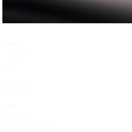
Image © iRacing.com Motorsport Simulations
Chassis
Weight
2833lbs
Drive
RWD
Power
Engine
5.0Liters
Power
500bhp
Torque
425lb-ft
Brakes
Type
Manual Bias
Pad Compounds
3 Compounds
Electronics
ABS Available