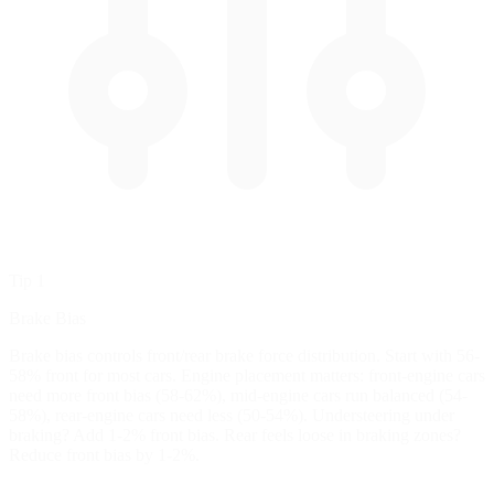
Tip 1
Brake Bias
Brake bias controls front/rear brake force distribution. Start with 56-
58% front for most cars. Engine placement matters: front-engine cars
need more front bias (58-62%), mid-engine cars run balanced (54-
58%), rear-engine cars need less (50-54%). Understeering under
braking? Add 1-2% front bias. Rear feels loose in braking zones?
Reduce front bias by 1-2%.