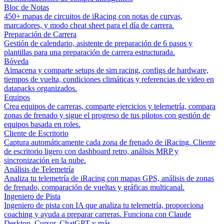
Bloc de Notas
450+ mapas de circuitos de iRacing con notas de curvas,
marcadores, y modo cheat sheet para el día de carrera.
Preparación de Carrera
Gestión de calendario, asistente de preparación de 6 pasos y
plantillas para una preparación de carrera estructurada.
Bóveda
Almacena y comparte setups de sim racing, configs de hardware,
tiempos de vuelta, condiciones climáticas y referencias de video en
datapacks organizados.
Equipos
Crea equipos de carreras, comparte ejercicios y telemetría, compara
zonas de frenado y sigue el progreso de tus pilotos con gestión de
equipos basada en roles.
Cliente de Escritorio
Captura automáticamente cada zona de frenado de iRacing. Cliente
de escritorio ligero con dashboard retro, análisis MRP y
sincronización en la nube.
Análisis de Telemetría
Analiza tu telemetría de iRacing con mapas GPS, análisis de zonas
de frenado, comparación de vueltas y gráficas multicanal.
Ingeniero de Pista
Ingeniero de pista con IA que analiza tu telemetría, proporciona
coaching y ayuda a preparar carreras. Funciona con Claude
Desktop, Cursor, ChatGPT y más.