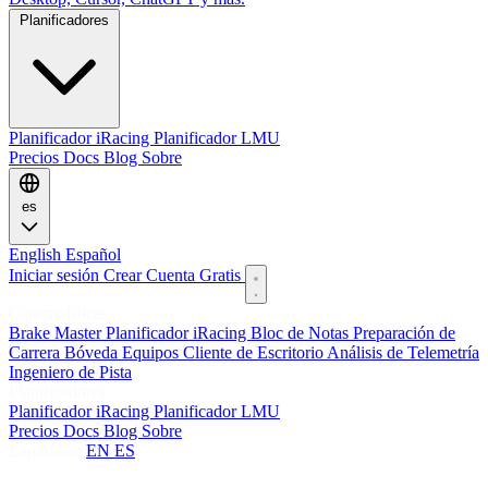
Planificadores
Planificador iRacing
Planificador LMU
Precios
Docs
Blog
Sobre
es
English
Español
Iniciar sesión
Crear Cuenta Gratis
Características
Brake Master
Planificador iRacing
Bloc de Notas
Preparación de
Carrera
Bóveda
Equipos
Cliente de Escritorio
Análisis de Telemetría
Ingeniero de Pista
Planificadores
Planificador iRacing
Planificador LMU
Precios
Docs
Blog
Sobre
Language:
EN
ES