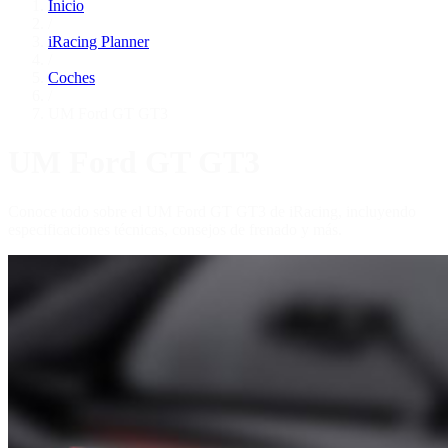
Inicio
/
iRacing Planner
/
Coches
/
UM Ford GT GT3
UM Ford GT GT3
Conoce todo sobre el UM Ford GT GT3 de iRacing, incluyendo
especificaciones técnicas, consejos de frenado y más.