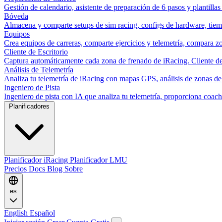
Gestión de calendario, asistente de preparación de 6 pasos y plantillas
Bóveda
Almacena y comparte setups de sim racing, configs de hardware, tiemp
Equipos
Crea equipos de carreras, comparte ejercicios y telemetría, compara zo
Cliente de Escritorio
Captura automáticamente cada zona de frenado de iRacing. Cliente de 
Análisis de Telemetría
Analiza tu telemetría de iRacing con mapas GPS, análisis de zonas de
Ingeniero de Pista
Ingeniero de pista con IA que analiza tu telemetría, proporciona co
Planificadores
Planificador iRacing
Planificador LMU
Precios
Docs
Blog
Sobre
es
English
Español