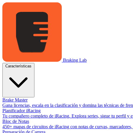
Braking Lab
Características
Brake Master
Gana licencias, escala en la clasificación y domina las técnicas de fr
Planificador iRacing
Tu compañero completo de iRacing. Explora series, sigue tu perfil y es
Bloc de Notas
450+ mapas de circuitos de iRacing con notas de curvas, marcadores, y
Preparación de Carrera