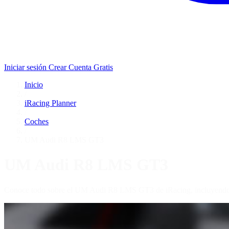
Iniciar sesión
Crear Cuenta Gratis
Inicio
/
iRacing Planner
/
Coches
/
UM Audi R8 LMS GT3
UM Audi R8 LMS GT3
Conoce todo sobre el UM Audi R8 LMS GT3 de iRacing, incluyendo es