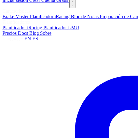
Iniciar sesión
Crear Cuenta Gratis
Características
Brake Master
Planificador iRacing
Bloc de Notas
Preparación de Car
Planificadores
Planificador iRacing
Planificador LMU
Precios
Docs
Blog
Sobre
Language:
EN
ES