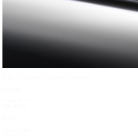
Image © iRacing.com Motorsport Simulations
Chassis
Weight
2833lbs
Drive
RWD
Power
Engine
5.2Liters
Power
500bhp