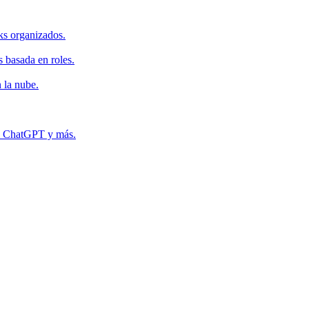
ks organizados.
s basada en roles.
 la nube.
r, ChatGPT y más.