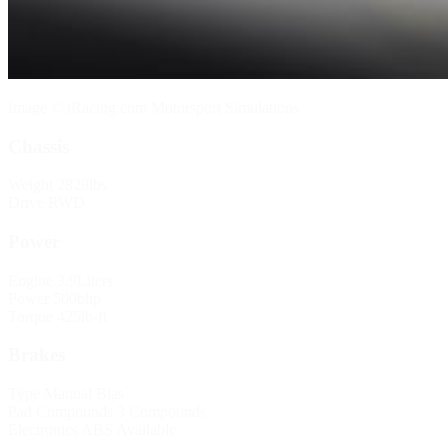
Image © iRacing.com Motorsport Simulations
Chassis
Weight
2829lbs
Drive
RWD
Power
Engine
3.9Liters
Power
500bhp
Torque
425lb-ft
Brakes
Type
Manual Bias
Pad Compounds
3 Compounds
Electronics
ABS Available