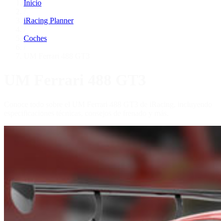
Inicio
/
iRacing Planner
/
Coches
/
UM Ferrari 488 GT3
UM Ferrari 488 GT3
Conoce todo sobre el UM Ferrari 488 GT3 de iRacing, incluyendo
especificaciones técnicas, consejos de frenado y más.