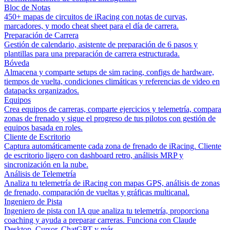
Bloc de Notas
450+ mapas de circuitos de iRacing con notas de curvas,
marcadores, y modo cheat sheet para el día de carrera.
Preparación de Carrera
Gestión de calendario, asistente de preparación de 6 pasos y
plantillas para una preparación de carrera estructurada.
Bóveda
Almacena y comparte setups de sim racing, configs de hardware,
tiempos de vuelta, condiciones climáticas y referencias de video en
datapacks organizados.
Equipos
Crea equipos de carreras, comparte ejercicios y telemetría, compara
zonas de frenado y sigue el progreso de tus pilotos con gestión de
equipos basada en roles.
Cliente de Escritorio
Captura automáticamente cada zona de frenado de iRacing. Cliente
de escritorio ligero con dashboard retro, análisis MRP y
sincronización en la nube.
Análisis de Telemetría
Analiza tu telemetría de iRacing con mapas GPS, análisis de zonas
de frenado, comparación de vueltas y gráficas multicanal.
Ingeniero de Pista
Ingeniero de pista con IA que analiza tu telemetría, proporciona
coaching y ayuda a preparar carreras. Funciona con Claude
Desktop, Cursor, ChatGPT y más.