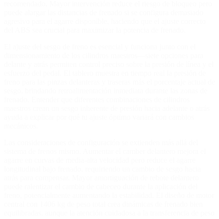
recomendado. Mayor intervención reduce el riesgo de bloqueo pero
puede alargar las distancias de frenado si se configura demasiado
agresivo para el agarre disponible, haciendo que el ajuste correcto
del ABS sea crucial para maximizar la potencia de frenado.
El ajuste del sesgo de freno es esencial y funciona junto con el
dimensionamiento de los cilindros maestros—siete opciones para
delante y atrás permiten control preciso sobre la presión de línea y el
esfuerzo del pedal. El tablero muestra en tiempo real la presión de
freno para las pinzas delanteras y traseras más el porcentaje actual de
sesgo, brindando retroalimentación inmediata durante las zonas de
frenado. Entender que diferentes combinaciones de cilindros
maestros crean un sesgo inherente de presión hacia adelante o atrás
ayuda a explicar por qué tu ajuste óptimo variará con cambios
mecánicos.
Las consideraciones de configuración se extienden más allá del
sistema de frenos mismo. Aumentar el camber delantero mejora el
agarre en curvas de media-alta velocidad pero reduce el agarre
longitudinal bajo frenado, requiriendo un cambio de sesgo hacia
atrás para compensar. Mayor amortiguación de rebote delantero
puede ralentizar el cambio de cabeceo durante la aplicación del
freno, potencialmente aumentando la estabilidad. El diseño de motor
central con 1406 kg de peso total crea dinámicas de frenado bien
equilibradas, aunque la atención cuidadosa a la transferencia de peso