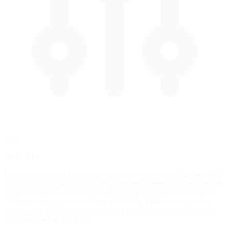
Tip 1
Brake Bias
Brake bias controls front/rear brake force distribution. Start with 56-
58% front for most cars. Engine placement matters: front-engine cars
need more front bias (58-62%), mid-engine cars run balanced (54-
58%), rear-engine cars need less (50-54%). Understeering under
braking? Add 1-2% front bias. Rear feels loose in braking zones?
Reduce front bias by 1-2%.