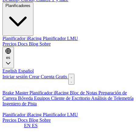
Planificadores
Planificador iRacing
Planificador LMU
Precios
Docs
Blog
Sobre
es
English
Español
Iniciar sesión
Crear Cuenta Gratis
Características
Brake Master
Planificador iRacing
Bloc de Notas
Preparación de
Carrera
Bóveda
Equipos
Cliente de Escritorio
Análisis de Telemetría
Ingeniero de Pista
Planificadores
Planificador iRacing
Planificador LMU
Precios
Docs
Blog
Sobre
Language:
EN
ES