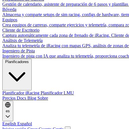
Gestión de calendario, asistente de preparación de 6 pasos y plantillas
Bóveda
Almacena y comparte setups de sim racing, configs de hardware, tiemp
Equipos
Crea equipos de carreras, comparte ejercicios y telemetría, compara zo
Cliente de Escritorio
Captura automáticamente cada zona de frenado de iRacing. Cliente de 
Análisis de Telemetría
Analiza tu telemetría de iRacing con mapas GPS, análisis de zonas de
Ingeniero de Pista
Ingeniero de pista con IA que analiza tu telemetría, proporciona co
Planificadores
Planificador iRacing
Planificador LMU
Precios
Docs
Blog
Sobre
es
English
Español