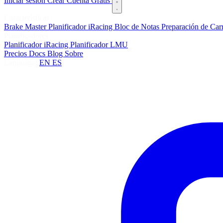
Iniciar sesión
Crear Cuenta Gratis
Características
Brake Master
Planificador iRacing
Bloc de Notas
Preparación de Car
Planificadores
Planificador iRacing
Planificador LMU
Precios
Docs
Blog
Sobre
Language:
EN
ES