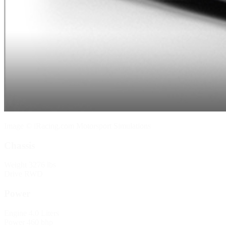
Image © iRacing.com Motorsport Simulations
Chassis
Weight
3276 lbs
Drive
RWD
Power
Engine
4.0 Liters
Power
460 bhp