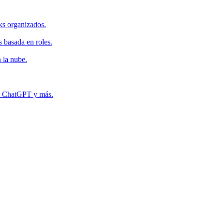
ks organizados.
s basada en roles.
 la nube.
r, ChatGPT y más.