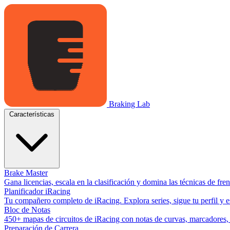
Braking Lab
Características
Brake Master
Gana licencias, escala en la clasificación y domina las técnicas de fr
Planificador iRacing
Tu compañero completo de iRacing. Explora series, sigue tu perfil y es
Bloc de Notas
450+ mapas de circuitos de iRacing con notas de curvas, marcadores, y
Preparación de Carrera