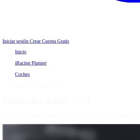
Iniciar sesión
Crear Cuenta Gratis
Inicio
/
iRacing Planner
/
Coches
/
Mercedes AMG GT4
Mercedes AMG GT4
Conoce todo sobre el Mercedes AMG GT4 de iRacing, incluyendo espe