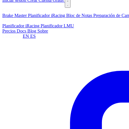
Iniciar sesión
Crear Cuenta Gratis
Características
Brake Master
Planificador iRacing
Bloc de Notas
Preparación de Car
Planificadores
Planificador iRacing
Planificador LMU
Precios
Docs
Blog
Sobre
Language:
EN
ES