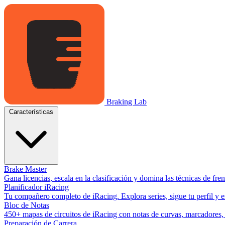
Braking Lab
Características
Brake Master
Gana licencias, escala en la clasificación y domina las técnicas de fr
Planificador iRacing
Tu compañero completo de iRacing. Explora series, sigue tu perfil y es
Bloc de Notas
450+ mapas de circuitos de iRacing con notas de curvas, marcadores, y
Preparación de Carrera