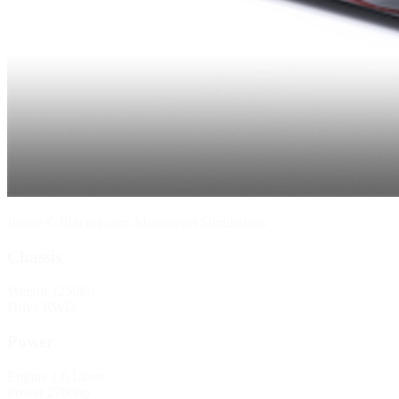
Image © iRacing.com Motorsport Simulations
Chassis
Weight
1250lbs
Drive
RWD
Power
Engine
1.6 Liters
Power
276bhp