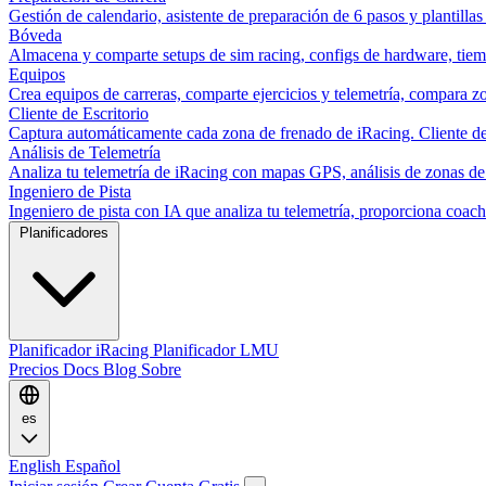
Gestión de calendario, asistente de preparación de 6 pasos y plantillas
Bóveda
Almacena y comparte setups de sim racing, configs de hardware, tiemp
Equipos
Crea equipos de carreras, comparte ejercicios y telemetría, compara zo
Cliente de Escritorio
Captura automáticamente cada zona de frenado de iRacing. Cliente de 
Análisis de Telemetría
Analiza tu telemetría de iRacing con mapas GPS, análisis de zonas de
Ingeniero de Pista
Ingeniero de pista con IA que analiza tu telemetría, proporciona co
Planificadores
Planificador iRacing
Planificador LMU
Precios
Docs
Blog
Sobre
es
English
Español