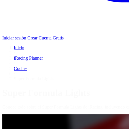
Iniciar sesión
Crear Cuenta Gratis
Inicio
/
iRacing Planner
/
Coches
/
Super Formula Lights
Super Formula Lights
Conoce todo sobre el Super Formula Lights de iRacing, incluyendo es