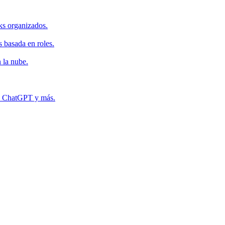
ks organizados.
s basada en roles.
 la nube.
r, ChatGPT y más.