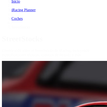
Inicio
/
iRacing Planner
/
Coches
/
StreetStocks
StreetStocks
Conoce todo sobre el StreetStocks de iRacing, incluyendo
especificaciones técnicas, consejos de frenado y más.