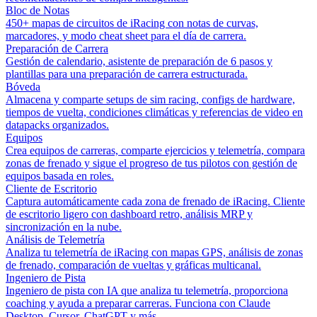
Bloc de Notas
450+ mapas de circuitos de iRacing con notas de curvas,
marcadores, y modo cheat sheet para el día de carrera.
Preparación de Carrera
Gestión de calendario, asistente de preparación de 6 pasos y
plantillas para una preparación de carrera estructurada.
Bóveda
Almacena y comparte setups de sim racing, configs de hardware,
tiempos de vuelta, condiciones climáticas y referencias de video en
datapacks organizados.
Equipos
Crea equipos de carreras, comparte ejercicios y telemetría, compara
zonas de frenado y sigue el progreso de tus pilotos con gestión de
equipos basada en roles.
Cliente de Escritorio
Captura automáticamente cada zona de frenado de iRacing. Cliente
de escritorio ligero con dashboard retro, análisis MRP y
sincronización en la nube.
Análisis de Telemetría
Analiza tu telemetría de iRacing con mapas GPS, análisis de zonas
de frenado, comparación de vueltas y gráficas multicanal.
Ingeniero de Pista
Ingeniero de pista con IA que analiza tu telemetría, proporciona
coaching y ayuda a preparar carreras. Funciona con Claude
Desktop, Cursor, ChatGPT y más.