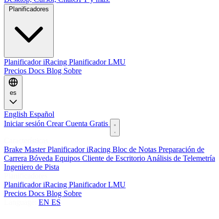
Planificadores
Planificador iRacing
Planificador LMU
Precios
Docs
Blog
Sobre
es
English
Español
Iniciar sesión
Crear Cuenta Gratis
Características
Brake Master
Planificador iRacing
Bloc de Notas
Preparación de
Carrera
Bóveda
Equipos
Cliente de Escritorio
Análisis de Telemetría
Ingeniero de Pista
Planificadores
Planificador iRacing
Planificador LMU
Precios
Docs
Blog
Sobre
Language:
EN
ES