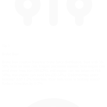
Tip 1
Brake Bias
Brake bias controls front/rear brake force distribution. Start with 56-
58% front for most cars. Engine placement matters: front-engine cars
need more front bias (58-62%), mid-engine cars run balanced (54-
58%), rear-engine cars need less (50-54%). Understeering under
braking? Add 1-2% front bias. Rear feels loose in braking zones?
Reduce front bias by 1-2%.