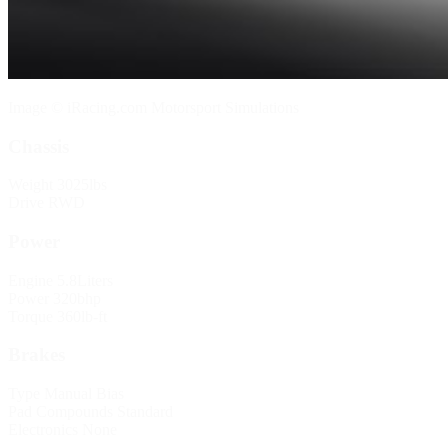
Image © iRacing.com Motorsport Simulations
Chassis
Weight
3025lbs
Drive
RWD
Power
Engine
5.8Liters
Power
320bhp
Torque
360lb-ft
Brakes
Type
Manual Bias
Pad Compounds
Standard
Electronics
None