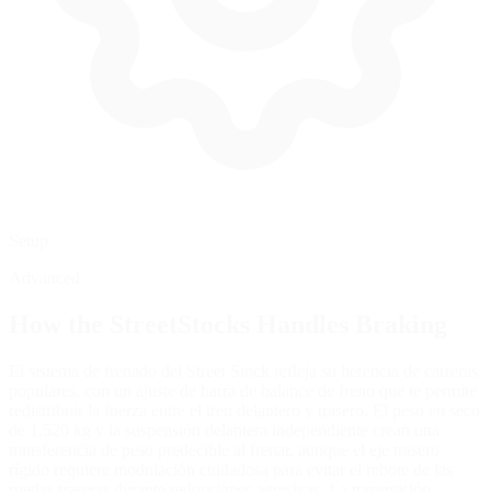
Setup
Advanced
How the
StreetStocks
Handles Braking
El sistema de frenado del Street Stock refleja su herencia de carreras
populares, con un ajuste de barra de balance de freno que te permite
redistribuir la fuerza entre el tren delantero y trasero. El peso en seco
de 1,520 kg y la suspensión delantera independiente crean una
transferencia de peso predecible al frenar, aunque el eje trasero
rígido requiere modulación cuidadosa para evitar el rebote de las
ruedas traseras durante reducciones agresivas. La transmisión