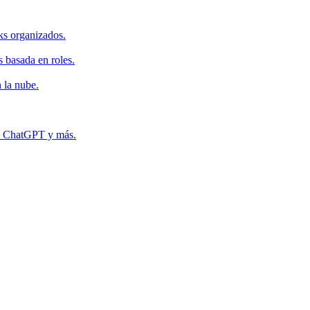
ks organizados.
s basada en roles.
 la nube.
r, ChatGPT y más.