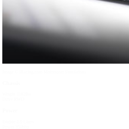
Image © iRacing.com Motorsport Simulations
Chassis
Weight
3162lbs
Drive
RWD
Power
Engine
2.0 Liters
Power
350bhp