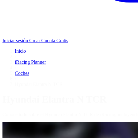
Iniciar sesión
Crear Cuenta Gratis
Inicio
/
iRacing Planner
/
Coches
/
Hyundai Elantra N TCR
Hyundai Elantra N TCR
Conoce todo sobre el Hyundai Elantra N TCR de iRacing, incluyendo 