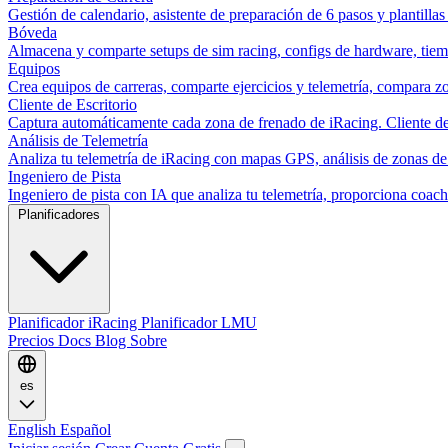
Gestión de calendario, asistente de preparación de 6 pasos y plantillas
Bóveda
Almacena y comparte setups de sim racing, configs de hardware, tiemp
Equipos
Crea equipos de carreras, comparte ejercicios y telemetría, compara zo
Cliente de Escritorio
Captura automáticamente cada zona de frenado de iRacing. Cliente de 
Análisis de Telemetría
Analiza tu telemetría de iRacing con mapas GPS, análisis de zonas de
Ingeniero de Pista
Ingeniero de pista con IA que analiza tu telemetría, proporciona co
Planificadores
Planificador iRacing
Planificador LMU
Precios
Docs
Blog
Sobre
es
English
Español