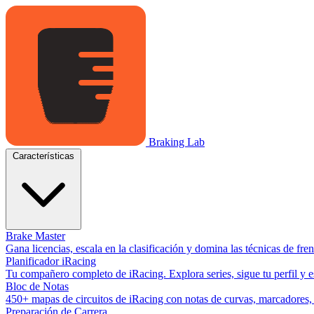
Braking Lab
Características
Brake Master
Gana licencias, escala en la clasificación y domina las técnicas de fr
Planificador iRacing
Tu compañero completo de iRacing. Explora series, sigue tu perfil y es
Bloc de Notas
450+ mapas de circuitos de iRacing con notas de curvas, marcadores, y
Preparación de Carrera