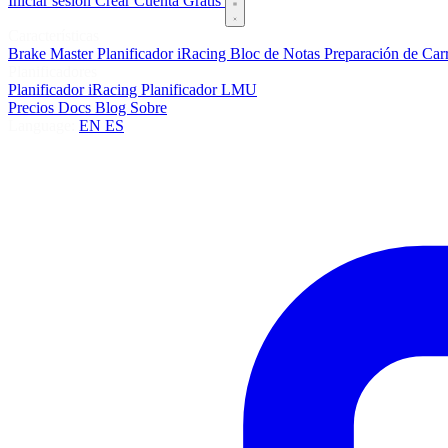
Iniciar sesión
Crear Cuenta Gratis
Características
Brake Master
Planificador iRacing
Bloc de Notas
Preparación de Car
Planificadores
Planificador iRacing
Planificador LMU
Precios
Docs
Blog
Sobre
Language:
EN
ES