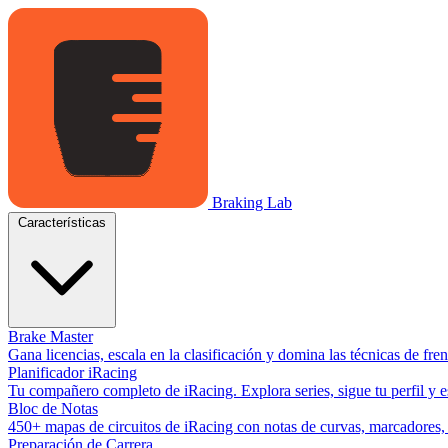
Braking Lab
Características
Brake Master
Gana licencias, escala en la clasificación y domina las técnicas de fr
Planificador iRacing
Tu compañero completo de iRacing. Explora series, sigue tu perfil y es
Bloc de Notas
450+ mapas de circuitos de iRacing con notas de curvas, marcadores, y
Preparación de Carrera