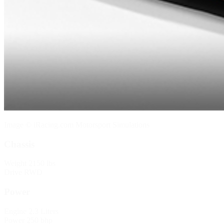
Image © iRacing.com Motorsport Simulations
Chassis
Weight
2150 lbs
Drive
RWD
Power
Engine
2.3 Liters
Power
250 bhp