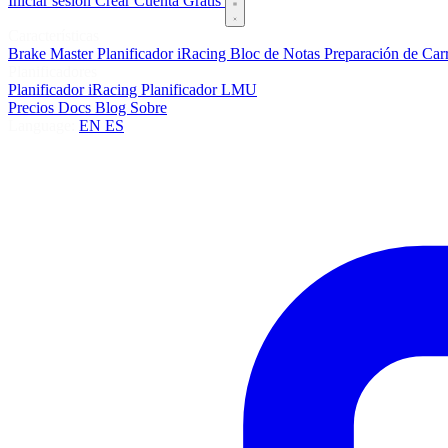
Iniciar sesión
Crear Cuenta Gratis
Características
Brake Master
Planificador iRacing
Bloc de Notas
Preparación de Car
Planificadores
Planificador iRacing
Planificador LMU
Precios
Docs
Blog
Sobre
Language:
EN
ES