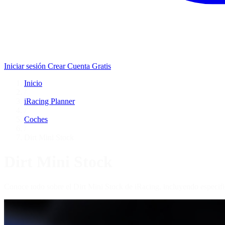
Iniciar sesión
Crear Cuenta Gratis
Inicio
/
iRacing Planner
/
Coches
/
Dirt Mini Stock
Dirt Mini Stock
Conoce todo sobre el Dirt Mini Stock de iRacing, incluyendo especifi