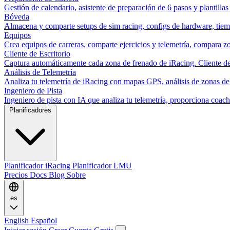
Gestión de calendario, asistente de preparación de 6 pasos y plantillas
Bóveda
Almacena y comparte setups de sim racing, configs de hardware, tiemp
Equipos
Crea equipos de carreras, comparte ejercicios y telemetría, compara zo
Cliente de Escritorio
Captura automáticamente cada zona de frenado de iRacing. Cliente de 
Análisis de Telemetría
Analiza tu telemetría de iRacing con mapas GPS, análisis de zonas de
Ingeniero de Pista
Ingeniero de pista con IA que analiza tu telemetría, proporciona co
Planificadores
Planificador iRacing
Planificador LMU
Precios
Docs
Blog
Sobre
es
English
Español