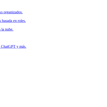
ks organizados.
s basada en roles.
 la nube.
r, ChatGPT y más.